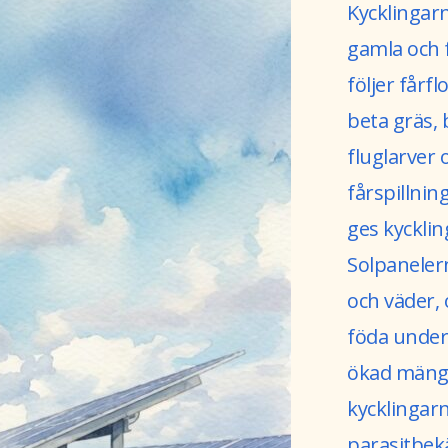
Kycklingarn
gamla och f
följer fårf
beta gräs, 
fluglarver 
fårspillnin
ges kycklin
Solpanelern
och väder,
föda under
ökad mängd
kycklingar
parasitbek