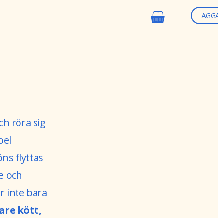
ÄGG
ch röra sig
pel
ns flyttas
te och
r inte bara
are kött,