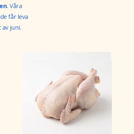
ken
. Våra
de får leva
 av juni.