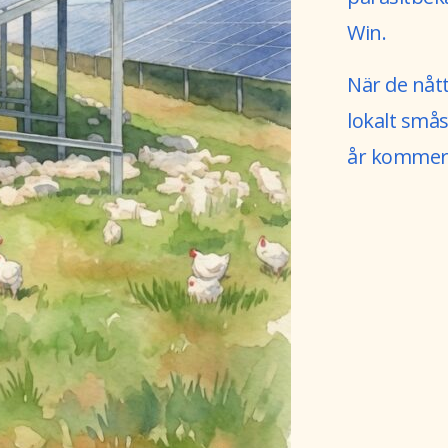
Win.
När de nått
lokalt småsk
år kommer 