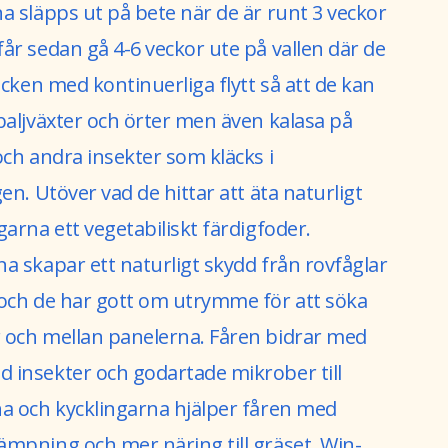
a släpps ut på bete när de är runt 3 veckor
år sedan gå 4-6 veckor ute på vallen där de
locken med kontinuerliga flytt så att de kan
baljväxter och örter men även kalasa på
och andra insekter som kläcks i
gen. Utöver vad de hittar att äta naturligt
garna ett vegetabiliskt färdigfoder.
a skapar ett naturligt skydd från rovfåglar
 och de har gott om utrymme för att söka
 och mellan panelerna. Fåren bidrar med
 insekter och godartade mikrober till
na och kycklingarna hjälper fåren med
ämpning och mer näring till gräset. Win-